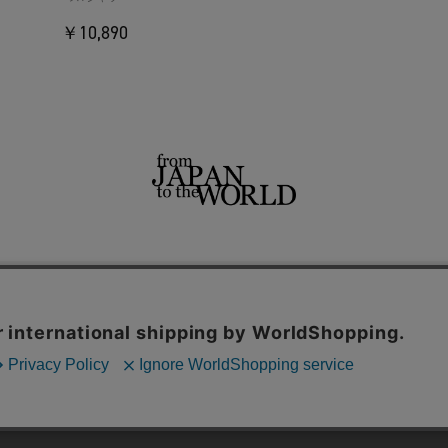
￥10,890
せ
よくあるご質問
ご利用規約
特定商取引法に基づく表記
プライバシーポリシー
ショッ
用サイト
THE TOKYO
CONZ
UNITED TOKYO
PUBLIC TOKYO
CITY TOKYO
内の一部の機能および、サイトの使用状況の分析からマーケティング活動に
© TOKYO BASE CO.,LTD.