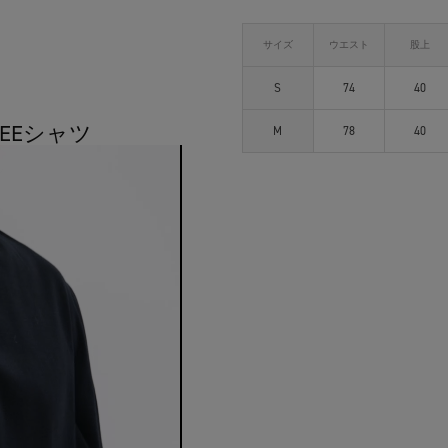
サイズ
ウエスト
股上
S
74
40
TEEシャツ
M
78
40