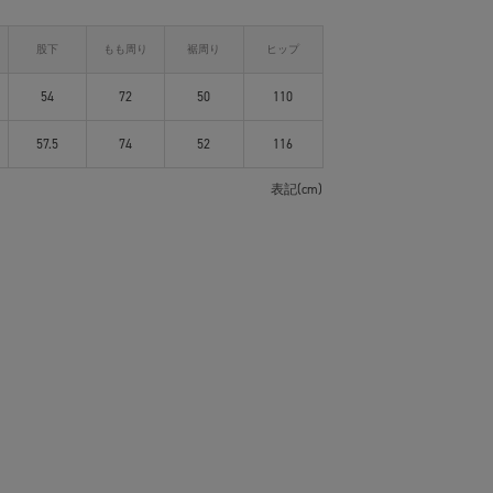
股下
もも周り
裾周り
ヒップ
54
72
50
110
57.5
74
52
116
表記(cm)