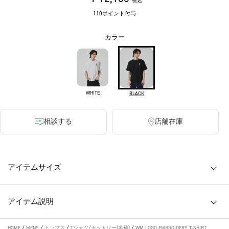
税込
110ポイント付与
カラー
WHITE
BLACK
相談する
店舗在庫
アイテムサイズ
アイテム説明
HOME
/
MENS
/
トップス
/
Tシャツ/カットソー(半袖)
/
WM LOGO EMBROIDERY T-SHIRT