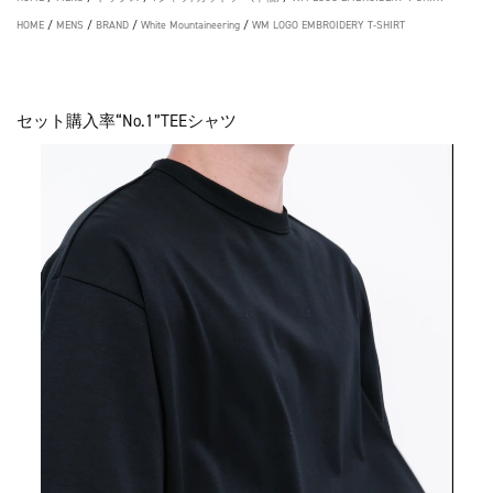
HOME
/
MENS
/
BRAND
/
White Mountaineering
/
WM LOGO EMBROIDERY T-SHIRT
セット購入率“No.1”TEEシャツ