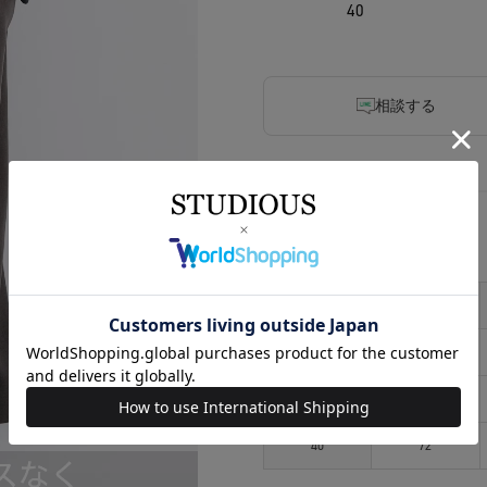
40
相談する
アイテムサイズ
サイズ
着丈
36
68
38
70
40
72