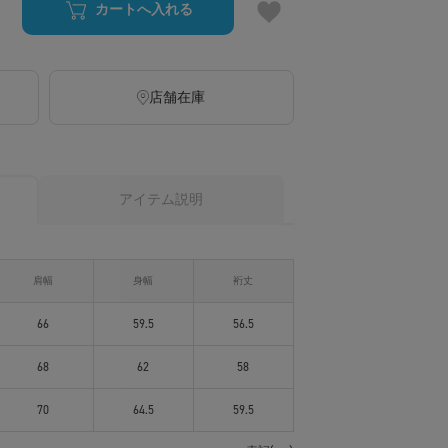
カートへ入れる
店舗在庫
アイテム説明
肩幅
身幅
裄丈
66
59.5
56.5
68
62
58
70
64.5
59.5