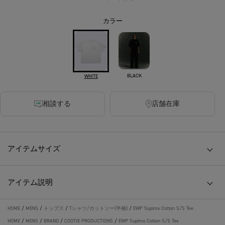
カラー
BLACK
WHITE
相談する
店舗在庫
アイテムサイズ
アイテム説明
HOME
/
MENS
/
トップス
/
Tシャツ/カットソー(半袖)
/
EWP Supima Cotton S/S Tee
HOME
/
MENS
/
BRAND
/
COOTIE PRODUCTIONS
/
EWP Supima Cotton S/S Tee