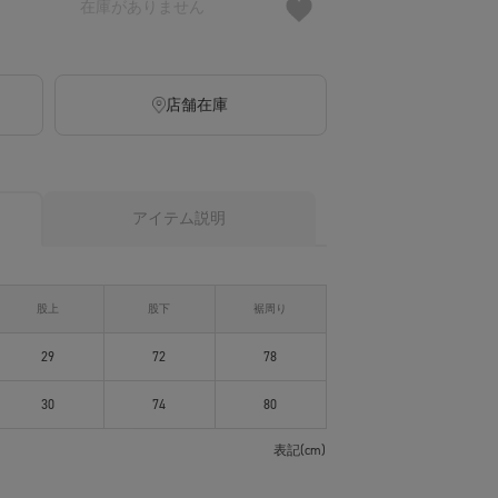
在庫がありません
店舗在庫
アイテム説明
股上
股下
裾周り
29
72
78
30
74
80
表記(cm)