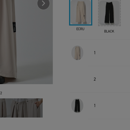
ECRU
BLACK
1
2
2
1