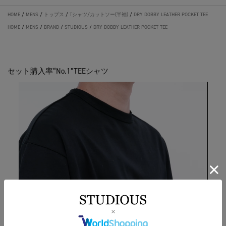
HOME
/
MENS
/
トップス
/
Tシャツ/カットソー(半袖)
/
DRY DOBBY LEATHER POCKET TEE
HOME
/
MENS
/
BRAND
/
STUDIOUS
/
DRY DOBBY LEATHER POCKET TEE
セット購入率“No.1”TEEシャツ