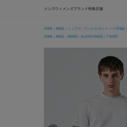
メンズ
ウィメンズ
ブランド
特集
店舗
HOME
MENS
トップス
Tシャツ/カットソー(半袖)
/
/
/
HOME
MENS
BRAND
N.HOOLYWOOD
T-SHIRT
/
/
/
/