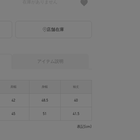
在庫がありません
店舗在庫
アイテム説明
肩幅
身幅
袖丈
42
48.5
40
45
51
41.5
表記(cm)