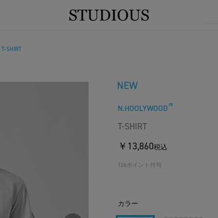
T-SHIRT
/
N.HOOLYWOOD
T-SHIRT
￥13,860
税込
126ポイント付与
カラー