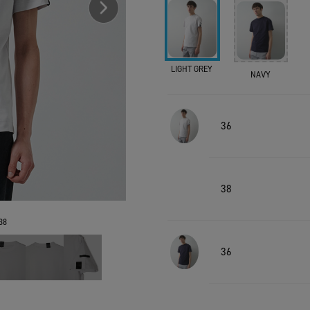
LIGHT GREY
NAVY
36
38
38
36