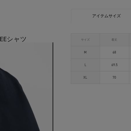
アイテムサイズ
TEEシャツ
サイズ
着丈
M
68
L
69.5
XL
70