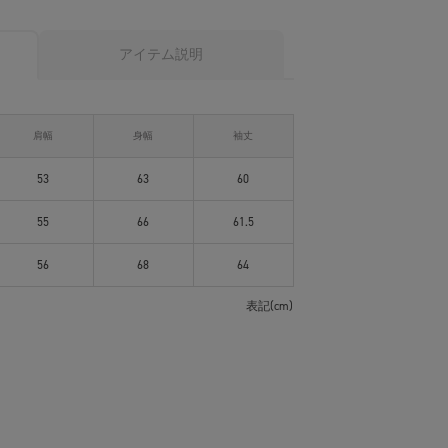
アイテム説明
肩幅
身幅
袖丈
53
63
60
55
66
61.5
56
68
64
表記(cm)