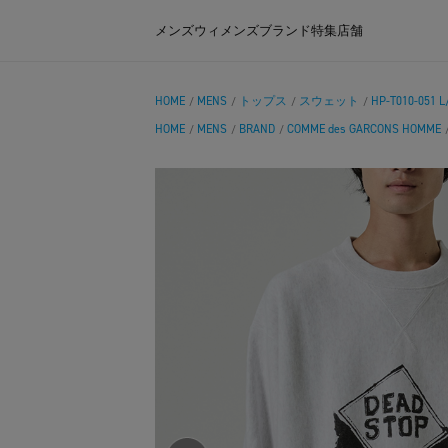
メンズ
ウィメンズ
ブランド
特集
店舗
HOME
MENS
トップス
スウェット
HP-T010-051 
/
/
/
/
HOME
MENS
BRAND
COMME des GARCONS HOMME
/
/
/