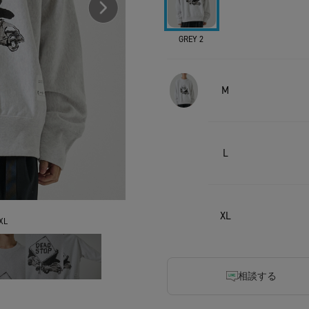
GREY 2
M
L
XL
XL
相談する