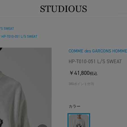
L/S SWEAT
HP-T010-051 L/S SWEAT
/
COMME des GARCONS HOMM
HP-T010-051 L/S SWEAT
￥41,800
税込
380ポイント付与
カラー