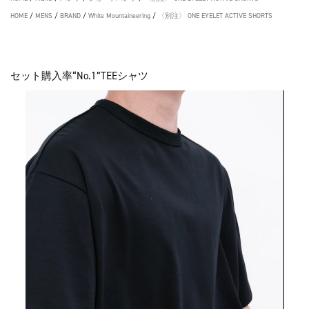
HOME
/
MENS
/
BRAND
/
White Mountaineering
/
〈別注〉 ONE EYELET ACTIVE SHORTS
セット購入率“No.1”TEEシャツ