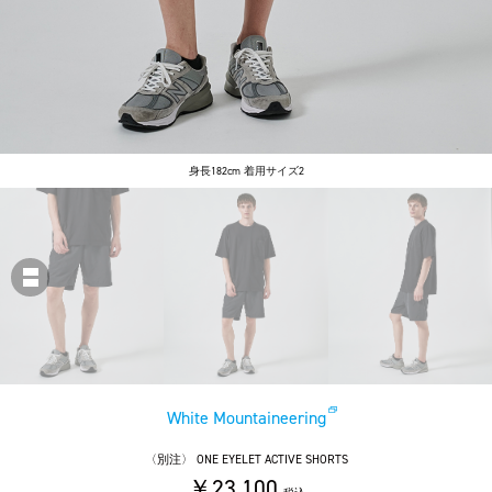
身長182cm 着用サイズ2
White Mountaineering
〈別注〉 ONE EYELET ACTIVE SHORTS
￥23,100