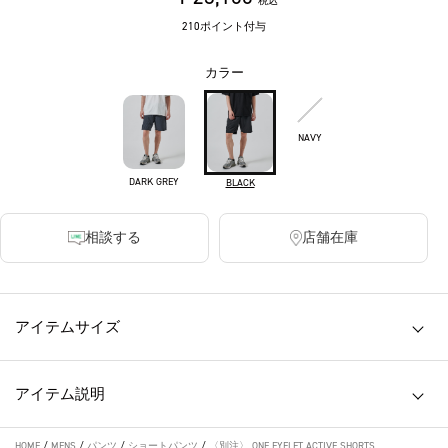
税込
210ポイント付与
カラー
NAVY
DARK GREY
BLACK
相談する
店舗在庫
アイテムサイズ
アイテム説明
HOME
/
MENS
/
パンツ
/
ショートパンツ
/
〈別注〉 ONE EYELET ACTIVE SHORTS