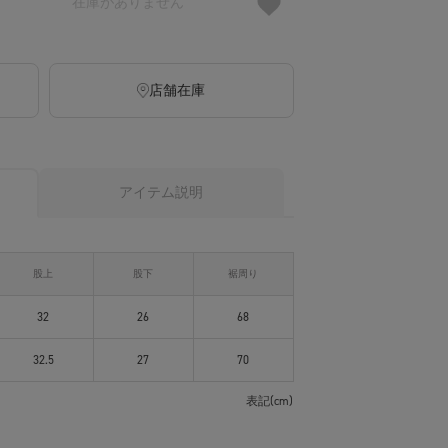
在庫がありません
店舗在庫
アイテム説明
股上
股下
裾周り
32
26
68
32.5
27
70
表記(cm)