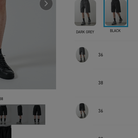
BLACK
DARK GREY
36
38
38
36