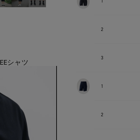
1
2
3
TEEシャツ
1
2