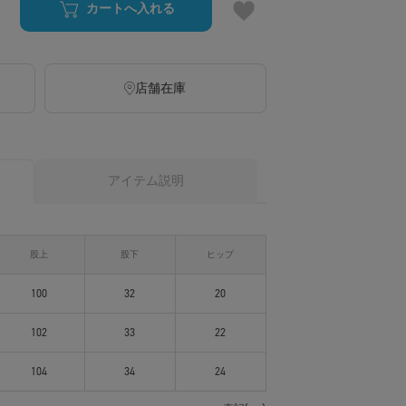
カートへ入れる
店舗在庫
アイテム説明
股上
股下
ヒップ
100
32
20
102
33
22
104
34
24