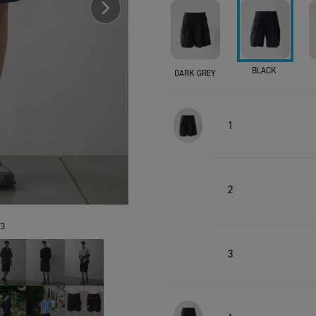
BLACK
DARK GREY
1
2
3
3