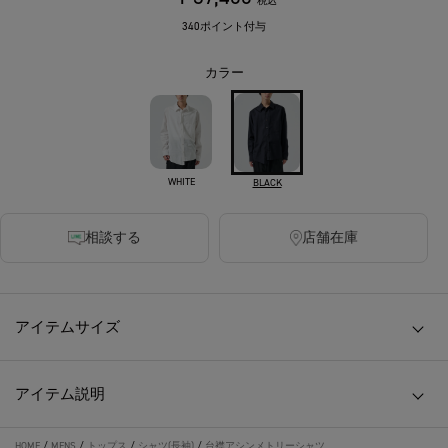
税込
340ポイント付与
カラー
WHITE
BLACK
相談する
店舗在庫
アイテムサイズ
アイテム説明
HOME
/
MENS
/
トップス
/
シャツ(長袖)
/
台襟アシンメトリーシャツ