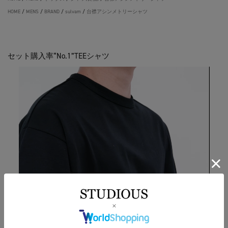
HOME
/
MENS
/
BRAND
/
sulvam
/
台襟アシンメトリーシャツ
セット購入率“No.1”TEEシャツ