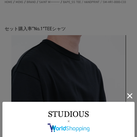
HOME
/
MENS
/
BRAND
/
SAINT M××××××
/
BAPE_SS TEE / HANDPRINT / SM-HR1-0000-C33
セット購入率“No.1”TEEシャツ