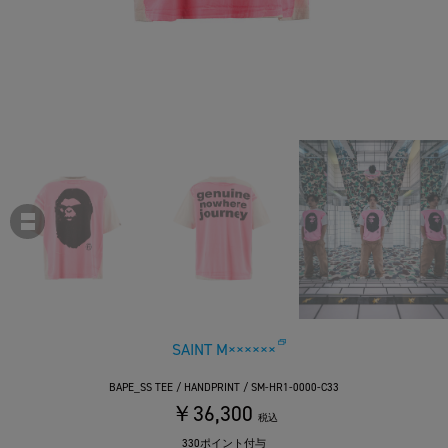
SAINT M××××××
BAPE_SS TEE / HANDPRINT / SM-HR1-0000-C33
￥36,300
税込
330ポイント付与