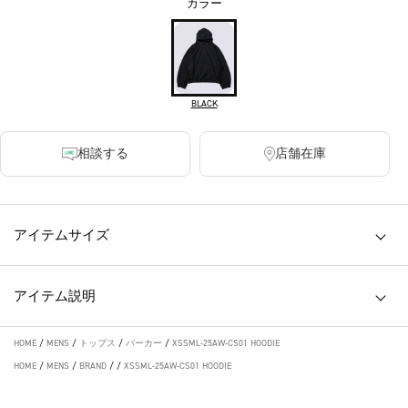
カラー
BLACK
相談する
店舗在庫
アイテムサイズ
アイテム説明
HOME
/
MENS
/
トップス
/
パーカー
/
XSSML-25AW-CS01 HOODIE
HOME
/
MENS
/
BRAND
/
/
XSSML-25AW-CS01 HOODIE