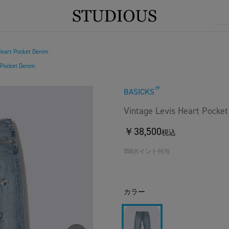
Heart Pocket Denim
 Pocket Denim
BASICKS
Vintage Levis Heart Pocke
￥38,500
税込
350ポイント付与
カラー