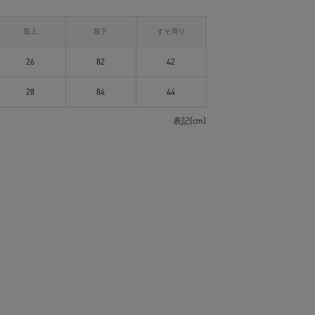
股上
股下
すそ周り
26
82
42
28
84
44
表記(cm)