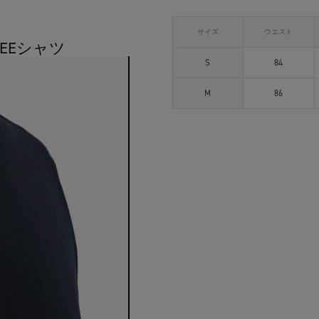
サイズ
ウエスト
TEEシャツ
S
84
M
86