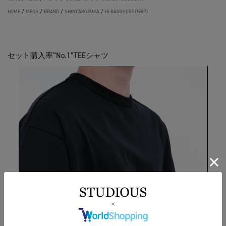
HOME
/
MENS
/
BRAND
/
SHINYAKOZUKA
/
Hi BAGGY(ISSUE#7)
セット購入率“No.1”TEEシャツ