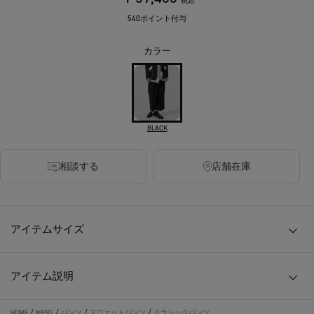
税込
540ポイント付与
カラー
BLACK
相談する
店舗在庫
アイテムサイズ
アイテム説明
HOME
/
MENS
/
パンツ
/
スウェットパンツ
/
クラシックパンツ