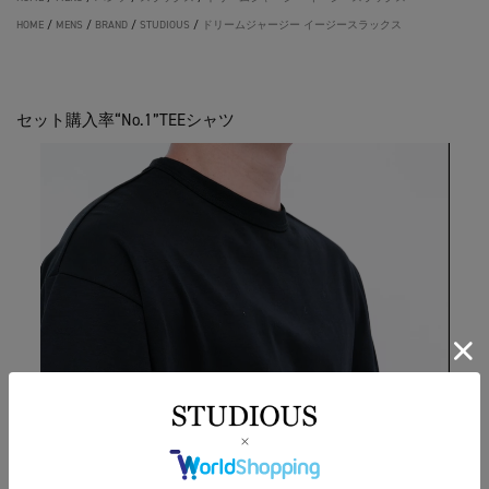
HOME
/
MENS
/
BRAND
/
STUDIOUS
/
ドリームジャージー イージースラックス
セット購入率“No.1”TEEシャツ