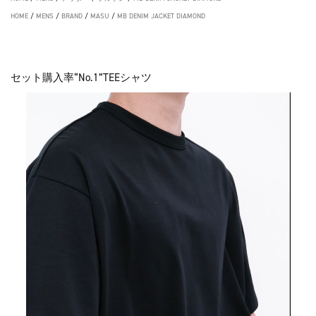
HOME
/
MENS
/
BRAND
/
MASU
/
MB DENIM JACKET DIAMOND
セット購入率“No.1”TEEシャツ