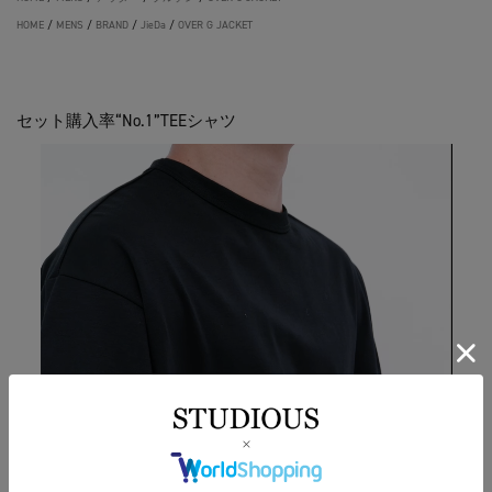
HOME
/
MENS
/
BRAND
/
JieDa
/
OVER G JACKET
セット購入率“No.1”TEEシャツ