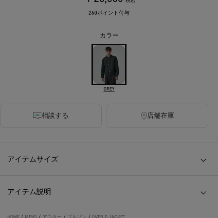
税込
260ポイント付与
カラー
GREY
相談する
店舗在庫
アイテムサイズ
アイテム説明
HOME
/
MENS
/
アウター
/
ブルゾン
/
OVER G JACKET