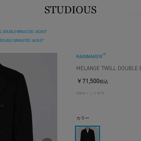
L DOUBLE BREASTED JACKET
 DOUBLE BREASTED JACKET
RAINMAKER
MELANGE TWILL DOUBLE 
￥71,500
税込
650ポイント付与
カラー