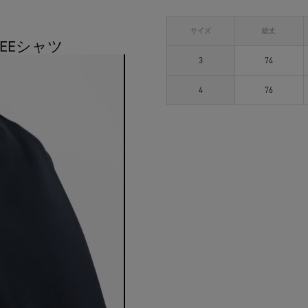
サイズ
総丈
TEEシャツ
3
74
4
76