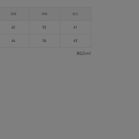
肩幅
身幅
袖丈
42
52
61
44
54
63
表記(cm)