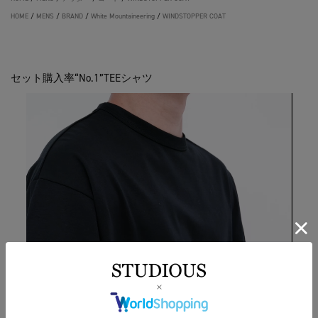
HOME
/
MENS
/
BRAND
/
White Mountaineering
/
WINDSTOPPER COAT
セット購入率“No.1”TEEシャツ