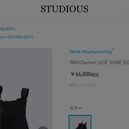
ORE BOOTS
ner SIDE GORE BOOTS
White Mountaineering
WM×Danner SIDE GORE B
￥66,000
税込
600ポイント付与
カラー