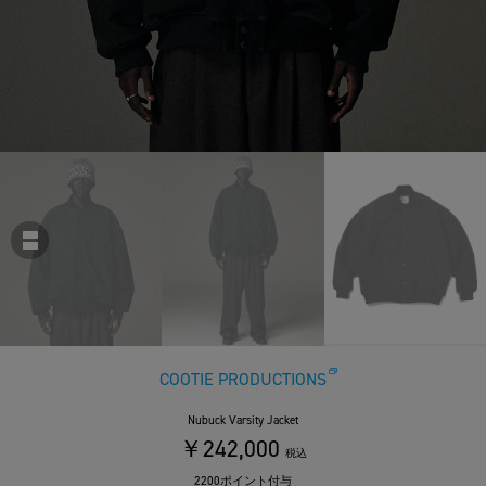
COOTIE PRODUCTIONS
Nubuck Varsity Jacket
￥242,000
税込
2200ポイント付与