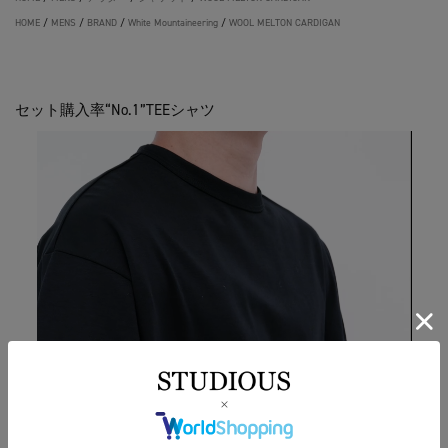
HOME
/
MENS
/
BRAND
/
White Mountaineering
/
WOOL MELTON CARDIGAN
セット購入率“No.1”TEEシャツ