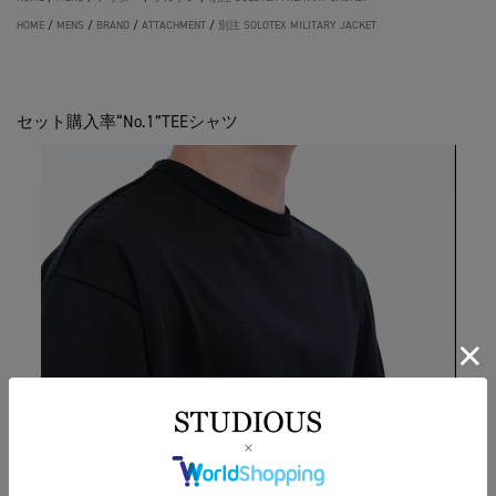
HOME
/
MENS
/
BRAND
/
ATTACHMENT
/
別注 SOLOTEX MILITARY JACKET
セット購入率“No.1”TEEシャツ