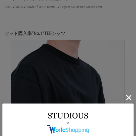
HOME
/
MENS
/
BRAND
/
UJOH HOMME
/
Regular Collar Half Sleeve Shirt
セット購入率“No.1”TEEシャツ