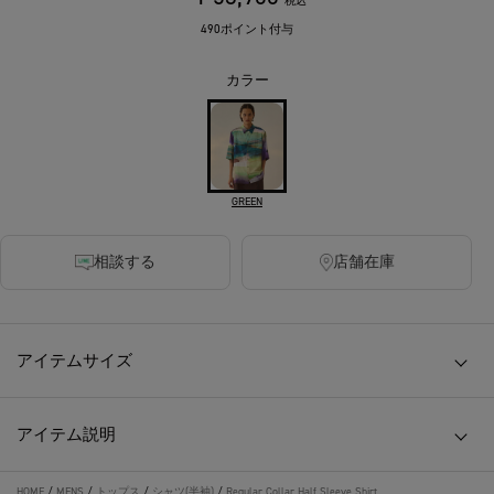
税込
490ポイント付与
カラー
GREEN
相談する
店舗在庫
アイテムサイズ
アイテム説明
HOME
/
MENS
/
トップス
/
シャツ(半袖)
/
Regular Collar Half Sleeve Shirt