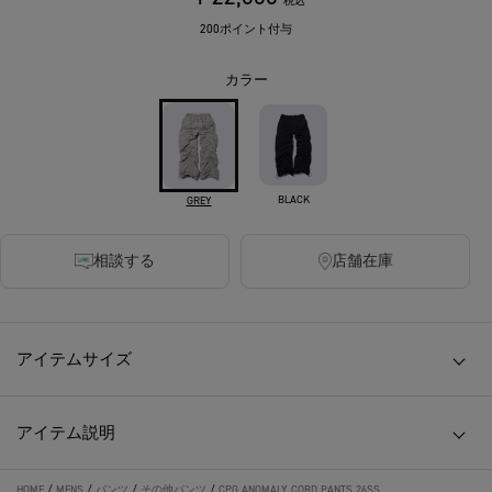
税込
200ポイント付与
カラー
BLACK
GREY
相談する
店舗在庫
アイテムサイズ
アイテム説明
HOME
/
MENS
/
パンツ
/
その他パンツ
/
CPG ANOMALY CORD PANTS 26SS