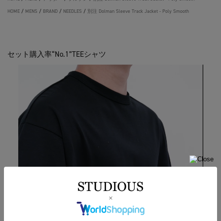
HOME
/
MENS
/
BRAND
/
NEEDLES
/
別注 Dolman Sleeve Track Jacket - Poly Smooth
セット購入率“No.1”TEEシャツ