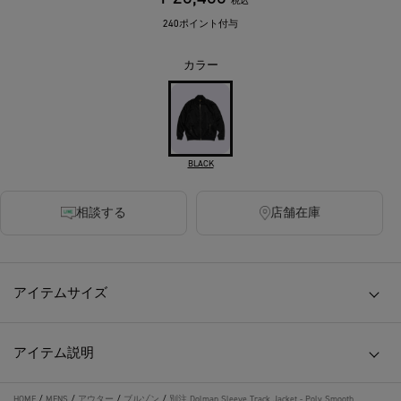
税込
240ポイント付与
カラー
BLACK
相談する
店舗在庫
アイテムサイズ
アイテム説明
HOME
/
MENS
/
アウター
/
ブルゾン
/
別注 Dolman Sleeve Track Jacket - Poly Smooth