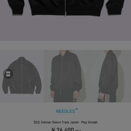
NEEDLES
別注 Dolman Sleeve Track Jacket - Poly Smooth
￥26,400