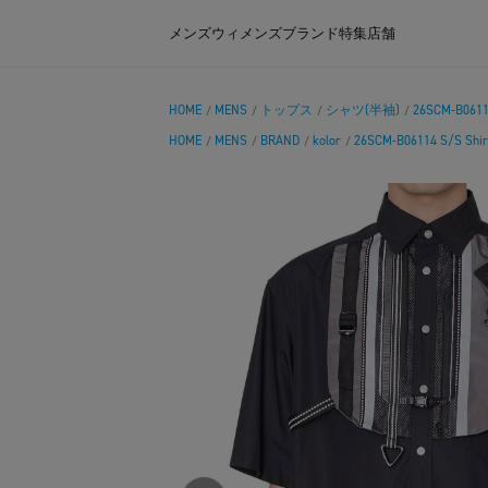
メンズ
ウィメンズ
ブランド
特集
店舗
HOME
MENS
トップス
シャツ(半袖)
26SCM-B06114
/
/
/
/
HOME
MENS
BRAND
kolor
26SCM-B06114 S/S Shir
/
/
/
/