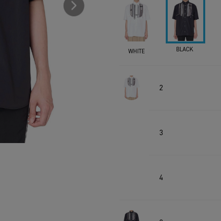
BLACK
WHITE
2
3
4