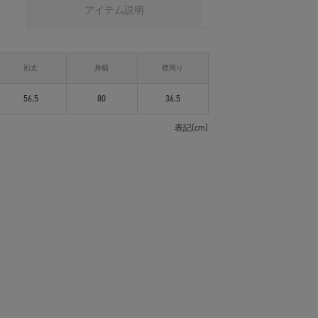
アイテム説明
裄丈
身幅
襟周り
56.5
80
36.5
表記(cm)