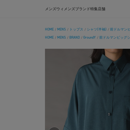
メンズ
ウィメンズ
ブランド
特集
店舗
HOME
MENS
トップス
シャツ(半袖)
前ドルマン
/
/
/
/
HOME
MENS
BRAND
GroundY
前ドルマンビッグ
/
/
/
/