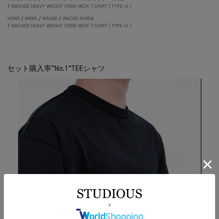
/
WASHED HEAVY WEIGHT CREW NECK T-SHIRT ( TYPE-14 )
HOME
/
MENS
/
BRAND
/
WACKO MARIA
/
WASHED HEAVY WEIGHT CREW NECK T-SHIRT ( TYPE-14 )
セット購入率“No.1”TEEシャツ