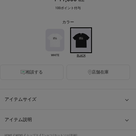
税込
100ポイント付与
カラー
WHITE
BLACK
相談する
店舗在庫
アイテムサイズ
アイテム説明
HOME
/
MENS
/
トップス
/
Tシャツ/カットソー(半袖)