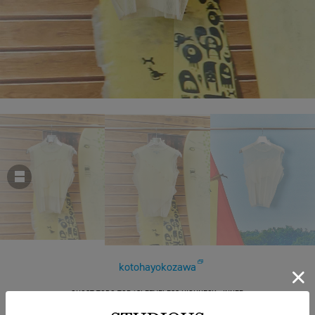
kotohayokozawa
GHOST TODO TOP *SLEEVELESS HIGHNECK +INNER
￥24,200
税込