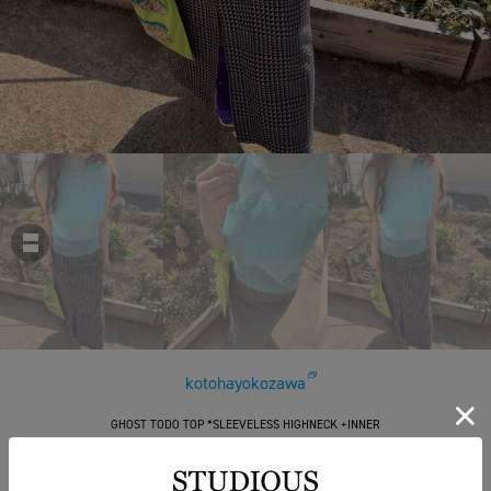
kotohayokozawa
GHOST TODO TOP *SLEEVELESS HIGHNECK +INNER
￥24,200
税込
220ポイント付与