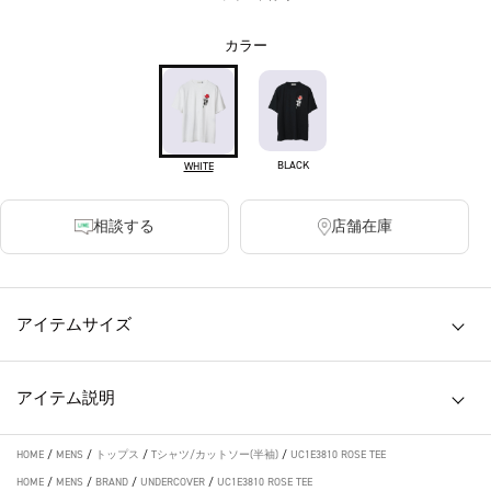
カラー
BLACK
WHITE
相談する
店舗在庫
アイテムサイズ
アイテム説明
HOME
/
MENS
/
トップス
/
Tシャツ/カットソー(半袖)
/
UC1E3810 ROSE TEE
HOME
/
MENS
/
BRAND
/
UNDERCOVER
/
UC1E3810 ROSE TEE