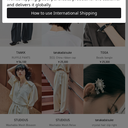
TAAKK
tanakadaisuke
TOGA
RUFFLE PANTS
別注 China ribbon cap
Beads bangle
￥56,100
￥25,300
￥25,300
STUDIOUS
STUDIOUS
tanakadaisuke
Washable Mesh Blouson
Washable Mesh Relax
crystal hair clip right