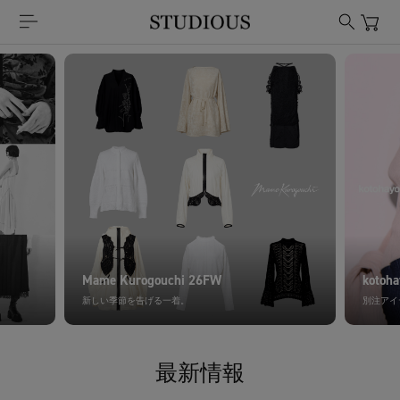
Mame Kurogouchi 26FW
kotoh
新しい季節を告げる一着。
別注アイ
最新情報