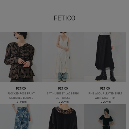
FETICO
FETICO
FETICO
FETICO
FLOCKED ROSE PRINT
SATIN JERSEY LACE-TRIM
FINE WOOL PLEATED SKIRT
GATHERED BLOUSE
SLIP DRESS
WITH LACE TRIM
￥52,800
￥75,900
￥75,900