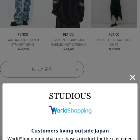
FETICO
FETICO
FETICO
LACE-JACQUARD DENIM
OVERSIZED HAIRY LACE
VELVET TULLE GATHERED
STRAIGHT JEANS
PANELED KNIT CARDIGAN
SKIRT
￥60,500
￥68,200
￥52,800
もっと見る
NEW ARRIVAL