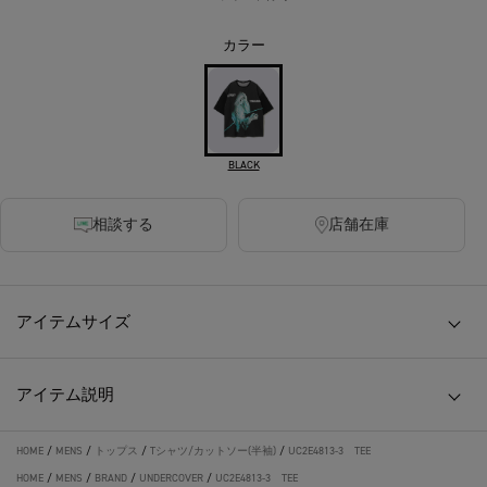
カラー
BLACK
相談する
店舗在庫
アイテムサイズ
アイテム説明
HOME
/
MENS
/
トップス
/
Tシャツ/カットソー(半袖)
/
UC2E4813-3 TEE
HOME
/
MENS
/
BRAND
/
UNDERCOVER
/
UC2E4813-3 TEE